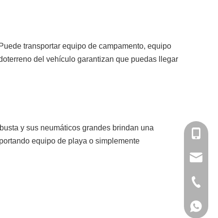
e. Puede transportar equipo de campamento, equipo
doterreno del vehículo garantizan que puedas llegar
robusta y sus neumáticos grandes brindan una
+86-136
ansportando equipo de playa o simplemente
asun@gd
+86-20-
+86136