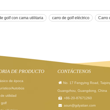
e golf con cama utilitaria
carro de golf eléctrico
Carro 
ORIA DE PRODUCTO
CONTÁCTENOS
ásico de época

No. 17 Fengying Road, Taipin
rístico/Autobús
Guangzhou, Guangdong, China
de utilidad
+86-20-87671260

 golf
asun
@gdyatian.com
