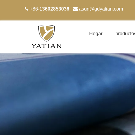

+86-
13602853036

asun
@gdyatian.com
Hogar
producto