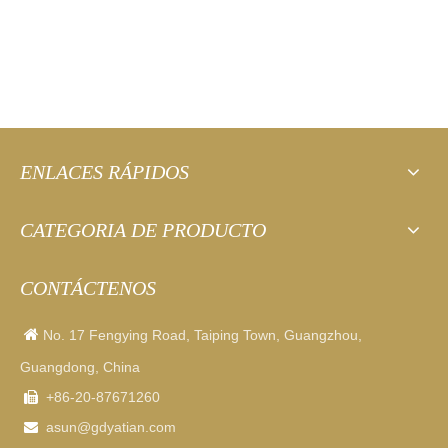
del premio de diseño CF de la Feria de Cantón
ENLACES RÁPIDOS
CATEGORIA DE PRODUCTO
CONTÁCTENOS

No. 17 Fengying Road, Taiping Town, Guangzhou,
Guangdong, China
+86-20-87671260

asun
@gdyatian.com
