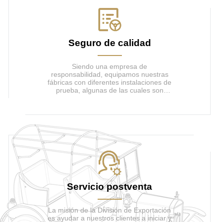
Seguro de calidad
Siendo una empresa de
responsabilidad, equipamos nuestras
fábricas con diferentes instalaciones de
prueba, algunas de las cuales son
importadas del exterior, incluyendo:
línea de prueba de seguridad de
motocicletas, máquinas de
posicionamiento de motocicletas,
máquina de prueba de frenos, sistema
de prueba de motores, sistema de
prueba de luces, prueba de durabilidad
de amortiguadores Sistema, etc...
Servicio postventa
La misión de la División de Exportación
es ayudar a nuestros clientes a iniciar y