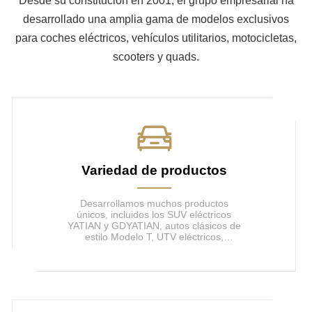
Desde su constitución en 2001, el grupo empresarial ha
desarrollado una amplia gama de modelos exclusivos
para coches eléctricos, vehículos utilitarios, motocicletas,
scooters y quads.
Variedad de productos
Desarrollamos muchos productos
únicos, incluidos los SUV eléctricos
YATIAN y GDYATIAN, autos clásicos de
estilo Modelo T, UTV eléctricos,
minicamiones, etc. Además de YATIAN
y GDYATIAN, también estamos
dispuestos a ser la fábrica OEM de
nuestros clientes, y estamos autorizado
por nuestros clientes para producir
diferentes marcas.