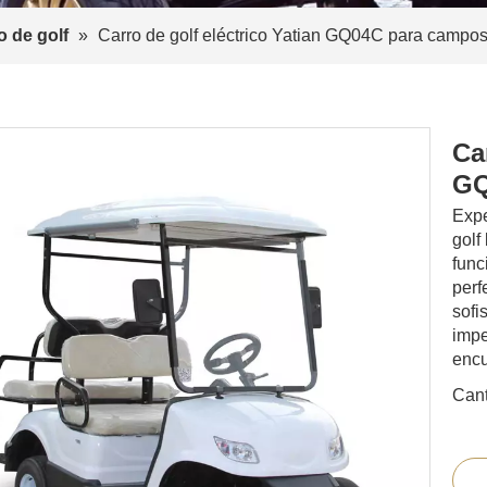
o de golf
»
Carro de golf eléctrico Yatian GQ04C para campos
Ca
GQ
Expe
golf
func
perf
sofi
impe
encu
Cant