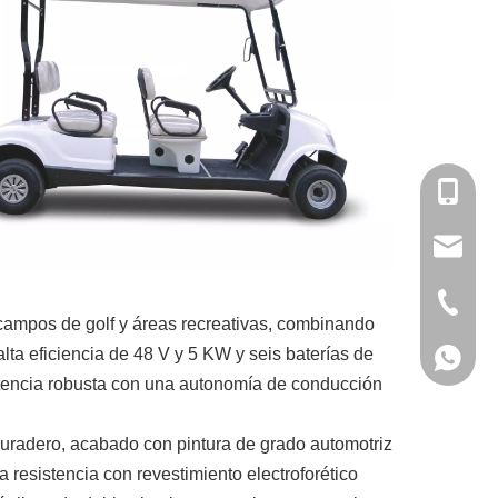
+86-136
asun@gd
+86-20-
campos de golf y áreas recreativas, combinando
ta eficiencia de 48 V y 5 KW y seis baterías de
+86136
istencia robusta con una autonomía de conducción
duradero, acabado con pintura de grado automotriz
 resistencia con revestimiento electroforético