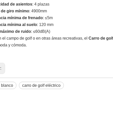
idad de asientos
: 4 plazas
 de giro mínimo
: 4900mm
ncia mínima de frenado
: ≤5m
ncia mínima al suelo
: 120 mm
 máximo de ruido
: ≤60dB(A)
 el campo de golf o en otras áreas recreativas, el
Carro de gol
moda y cómoda.
r:
blanco
carro de golf eléctrico