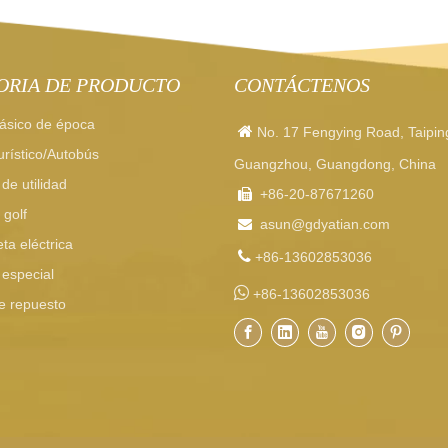
ORIA DE PRODUCTO
CONTÁCTENOS
ásico de época

No. 17 Fengying Road, Taipin
rístico/Autobús
Guangzhou, Guangdong, China
de utilidad
+86-20-87671260

 golf
asun
@gdyatian.com

ta eléctrica

+86-13602853036
 especial

+86-13602853036
e repuesto