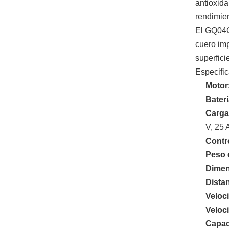
antioxida
rendimie
El GQ04C
cuero im
superfici
Especific
Motor
Bater
Carga
V, 25 
Contr
Peso 
Dimen
Distan
Veloc
Veloc
Capac