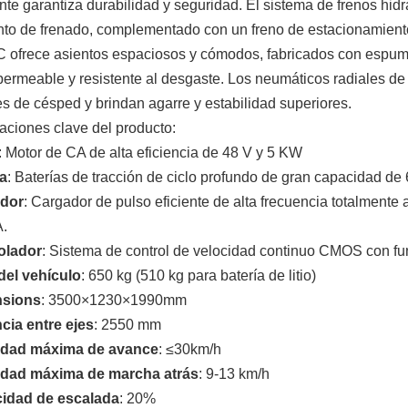
nte garantiza durabilidad y seguridad. El sistema de frenos hid
nto de frenado, complementado con un freno de estacionamien
 ofrece asientos espaciosos y cómodos, fabricados con espuma
permeable y resistente al desgaste. Los neumáticos radiales d
es de césped y brindan agarre y estabilidad superiores.
aciones clave del producto:
: Motor de CA de alta eficiencia de 48 V y 5 KW
ía
: Baterías de tracción de ciclo profundo de gran capacidad de
dor
: Cargador de pulso eficiente de alta frecuencia totalment
A.
olador
: Sistema de control de velocidad continuo CMOS con fu
del vehículo
: 650 kg (510 kg para batería de litio)
sions
: 3500×1230×1990mm
cia entre ejes
: 2550 mm
idad máxima de avance
: ≤30km/h
idad máxima de marcha atrás
: 9-13 km/h
idad de escalada
: 20%