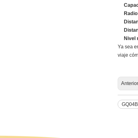
Capac
Radio
Dista
Dista
Nivel
Ya sea en
viaje có
Anterio
GQ04B 