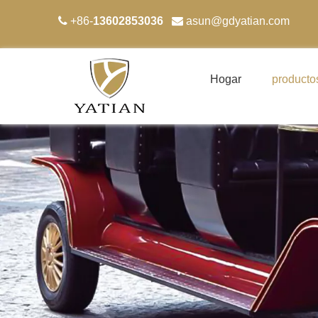

+86-
13602853036

asun
@gdyatian.com
Hogar
producto