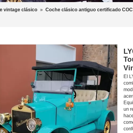
 vintage clásico
»
Coche clásico antiguo certificado COC
LY
To
Vi
El L
comb
mode
acer
Equi
un r
hace
como
conf