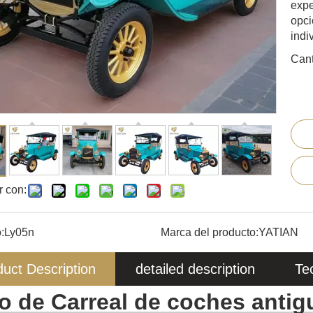
expe
opci
indi
Cant
r con:
:
Ly05n
Marca del producto:
YATIAN
uct Description
detailed description
Te
ro de Carreal de coches anti