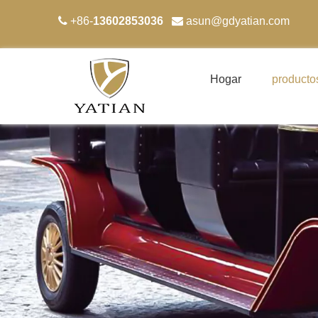

+86-
13602853036

asun
@gdyatian.com
Hogar
producto