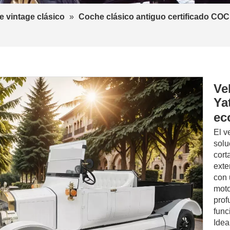
 vintage clásico
»
Coche clásico antiguo certificado COC
Ve
Ya
ec
El v
solu
cort
exte
con 
moto
prof
func
Idea