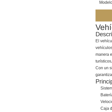
Modelo
Vehí
Descri
El vehícu
vehículos
manera ef
turístico
Con un si
garantiza
Princi
Sistem
Baterí
Veloci
Caja d