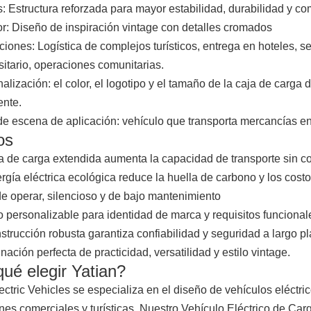
: Estructura reforzada para mayor estabilidad, durabilidad y c
or: Diseño de inspiración vintage con detalles cromados
ciones: Logística de complejos turísticos, entrega en hoteles, 
sitario, operaciones comunitarias.
alización: el color, el logotipo y el tamaño de la caja de carg
ente.
e escena de aplicación: vehículo que transporta mercancías en 
os
a de carga extendida aumenta la capacidad de transporte sin 
rgía eléctrica ecológica reduce la huella de carbono y los cost
de operar, silencioso y de bajo mantenimiento
 personalizable para identidad de marca y requisitos funcional
strucción robusta garantiza confiabilidad y seguridad a largo p
ación perfecta de practicidad, versatilidad y estilo vintage.
ué elegir Yatian?
ectric Vehicles se especializa en el diseño de vehículos eléctri
nes comerciales y turísticas. Nuestro Vehículo Eléctrico de Ca