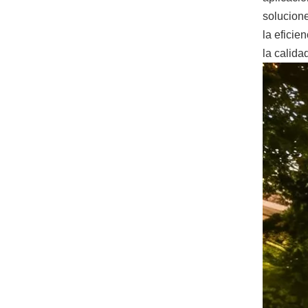
solucione
la eficie
la calida