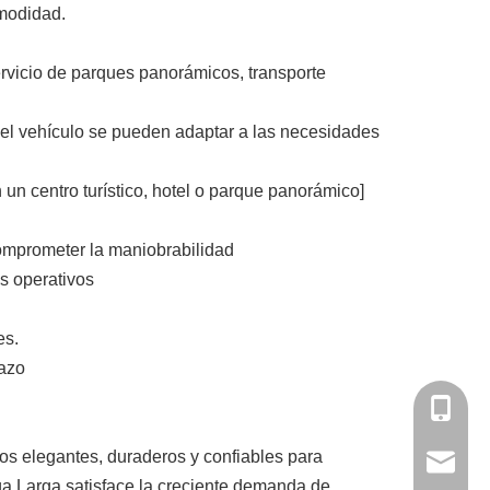
omodidad.
servicio de parques panorámicos, transporte
a del vehículo se pueden adaptar a las necesidades
un centro turístico, hotel o parque panorámico]
comprometer la maniobrabilidad
os operativos
es.
lazo
+86-136
cos elegantes, duraderos y confiables para
asun@gd
rga Larga satisface la creciente demanda de