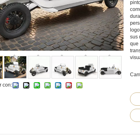
pint
comu
dura
pers
logo
sus 
que 
tran
visu
Cant
r con: