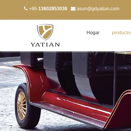

+86-
13602853036

asun
@gdyatian.com
Hogar
producto