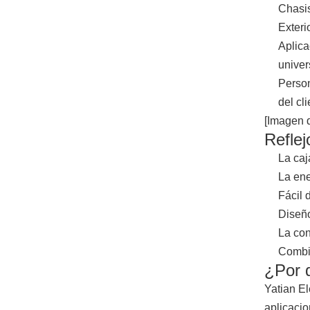
Chasis
Exteri
Aplica
univer
Person
del cli
[Imagen d
Reflej
La caj
La ene
Fácil 
Diseño
La con
Combin
¿Por q
Yatian El
aplicacio